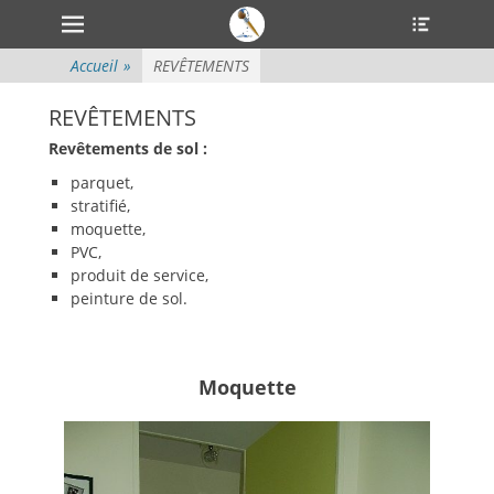
Menu principal
Ouvrir
Aller
l’en-
au
tête
contenu
Accueil
»
REVÊTEMENTS
REVÊTEMENTS
Revêtements de sol :
parquet,
stratifié,
moquette,
PVC,
produit de service,
peinture de sol.
Moquette